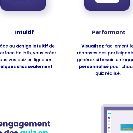
Intuitif
Performant
âce au
design intuitif
de
Visualisez
facilement l
nterface Helioth, vous créez
réponses des participant
ous vos quiz en ligne
en
générez si besoin un
rapp
elques clics seulement
!
personnalisé
pour chaq
quiz réalisé.
 l’engagement
c des
quiz en