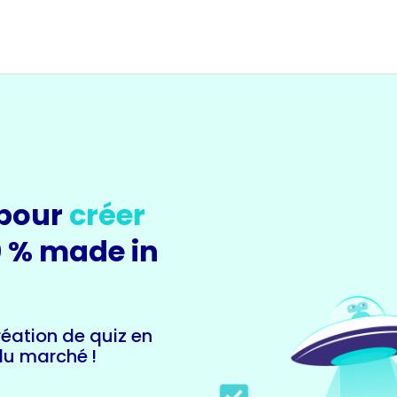
 pour
créer
0 % made in
création de quiz en
 du marché !