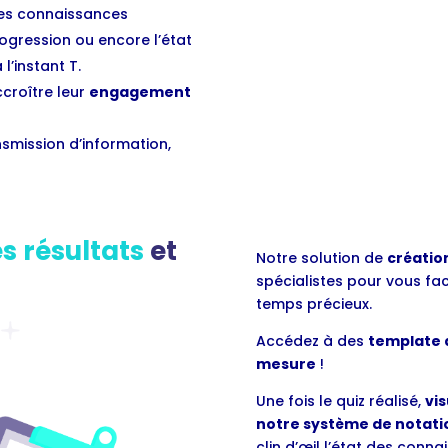
les connaissances
rogression ou encore l’état
l’instant T.
croître leur
engagement
nsmission d’information,
es résultats
et
Notre solution de
création
spécialistes pour vous fac
temps précieux.
Accédez à des
template d
mesure
!
Une fois le quiz réalisé,
vis
notre système de notat
clin d’œil l’état des conn